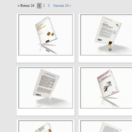
« Retour 24
1
2
3
Suivant 24 »