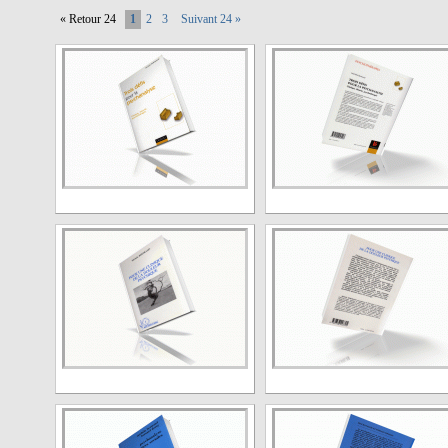
« Retour 24
1
2
3
Suivant 24 »