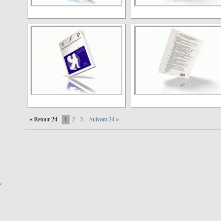
« Retour 24
1
2
3
Suivant 24 »