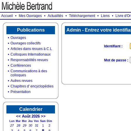
Accueil
•
Mes Ouvrages
•
Actualités
•
Téléchargement
•
Liens
•
Livre d'Or
Publications
Admin - Entrez votre identifi
•
Ouvrages
•
Ouvrages collectifs
Identifiant :
•
Articles dans revues à C.L
•
Colloques Internationaux
•
Responsabilités revues
Mot de passe :
•
Conférences
•
Communications à des
colloques
•
Autres revues
•
Chapitres d' encyclopédies
•
Présentation
Calendrier
<<
Août 2026
>>
Lun
Mar
Mer
Jeu
Ven
Sam
Dim
27
28
29
30
31
1
2
8
3
4
5
6
7
9