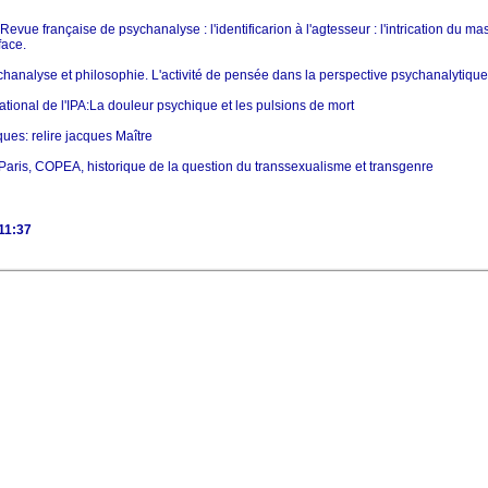
Revue française de psychanalyse : l'identificarion à l'agtesseur : l'intrication du 
face.
hanalyse et philosophie. L'activité de pensée dans la perspective psychanalytique
ational de l'IPA:La douleur psychique et les pulsions de mort
ues: relire jacques Maître
Paris, COPEA, historique de la question du transsexualisme et transgenre
11:37