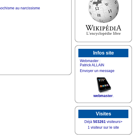
masochisme au narcissisme
Infos site
Webmaster :
Patrick ALLAIN
Envoyer un message
webmaster
.
Visites
Déjà
503261
visiteurs>
1 visiteur sur le site