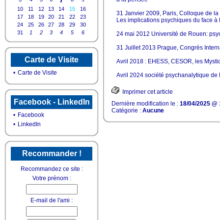
10
11
12
13
14
15
16
31 Janvier 2009, Paris, Colloque de la 
17
18
19
20
21
22
23
Les implications psychiques du face à 
24
25
26
27
28
29
30
31
1
2
3
4
5
6
24 mai 2012 Université de Rouen: psyc
31 Juillet 2013 Prague, Congrès Intern
Carte de Visite
Avril 2018 : EHESS, CESOR, les Mystiq
•
Carte de Visite
Avril 2024 société psychanalytique de 
Imprimer cet article
Facebook - LinkedIn
Dernière modification le :
18/04/2025 @ 
Catégorie :
Aucune
•
Facebook
•
LinkedIn
Recommander !
Recommandez ce site :
Votre prénom :
E-mail de l'ami :