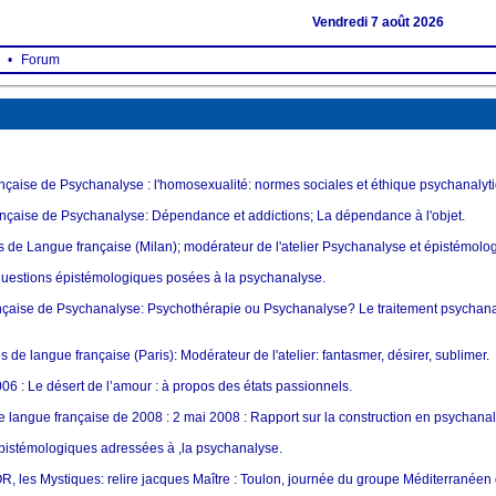
Vendredi 7 août 2026
•
Forum
ançaise de Psychanalyse : l'homosexualité: normes sociales et éthique psychanalyt
nçaise de Psychanalyse: Dépendance et addictions; La dépendance à l'objet.
de Langue française (Milan); modérateur de l'atelier Psychanalyse et épistémolog
estions épistémologiques posées à la psychanalyse.
nçaise de Psychanalyse: Psychothérapie ou Psychanalyse? Le traitement psychanal
e langue française (Paris): Modérateur de l'atelier: fantasmer, désirer, sublimer.
06 : Le désert de l’amour : à propos des états passionnels.
 langue française de 2008 : 2 mai 2008 : Rapport sur la construction en psychanal
pistémologiques adressées à ,la psychanalyse.
 les Mystiques: relire jacques Maître : Toulon, journée du groupe Méditerranéen 