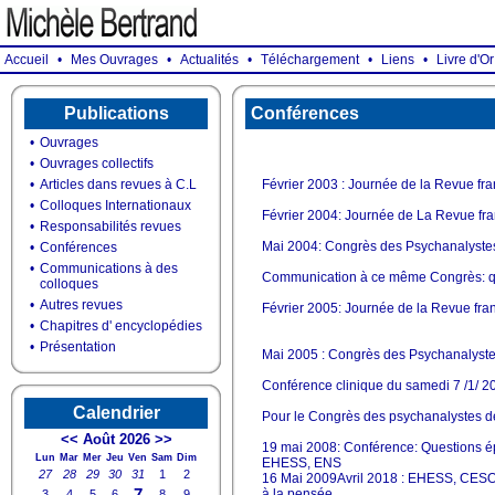
Accueil
•
Mes Ouvrages
•
Actualités
•
Téléchargement
•
Liens
•
Livre d'Or
Publications
Conférences
•
Ouvrages
•
Ouvrages collectifs
•
Articles dans revues à C.L
Février 2003 : Journée de la Revue fr
•
Colloques Internationaux
Février 2004: Journée de La Revue fra
•
Responsabilités revues
Mai 2004: Congrès des Psychanalystes 
•
Conférences
•
Communications à des
Communication à ce même Congrès: qu
colloques
•
Autres revues
Février 2005: Journée de la Revue fra
•
Chapitres d' encyclopédies
•
Présentation
Mai 2005 : Congrès des Psychanalystes d
Conférence clinique du samedi 7 /1/ 20
Calendrier
Pour le Congrès des psychanalystes de
<<
Août 2026
>>
19 mai 2008: Conférence: Questions é
Lun
Mar
Mer
Jeu
Ven
Sam
Dim
EHESS, ENS
27
28
29
30
31
1
2
16 Mai 2009Avril 2018 : EHESS, CESOR,
7
à la pensée
3
4
5
6
8
9